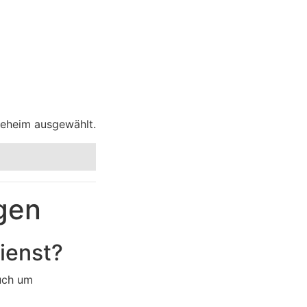
geheim ausgewählt.
gen
ienst?
uch um