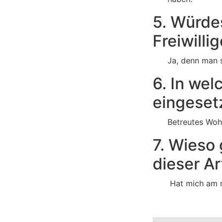
5. Würde
Freiwilli
Ja, denn man s
6. In wel
eingeset
Betreutes Wo
7. Wieso 
dieser Ar
Hat mich am m