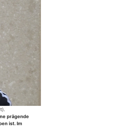
t).
eine prägende
en ist. Im