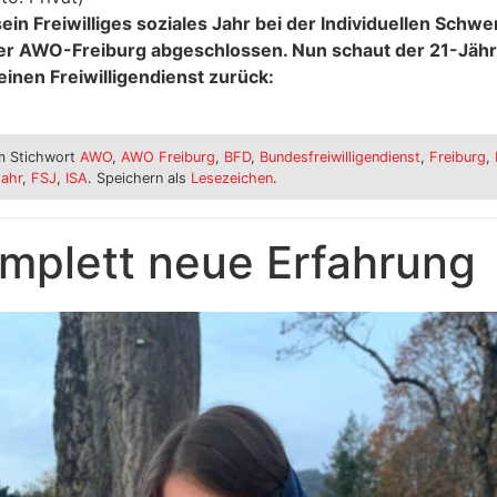
ein Freiwilliges soziales Jahr bei der Individuellen Schw
er AWO-Freiburg abgeschlossen. Nun schaut der 21-Jähr
inen Freiwilligendienst zurück:
 Stichwort
AWO
,
AWO Freiburg
,
BFD
,
Bundesfreiwilligendienst
,
Freiburg
,
Jahr
,
FSJ
,
ISA
. Speichern als
Lesezeichen
.
omplett neue Erfahrung