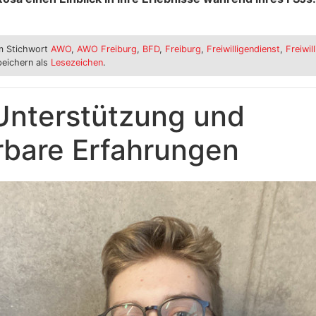
 Stichwort
AWO
,
AWO Freiburg
,
BFD
,
Freiburg
,
Freiwilligendienst
,
Freiwil
peichern als
Lesezeichen
.
Unterstützung und
bare Erfahrungen