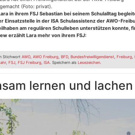
gemacht (Foto: privat).
Lara in ihrem FSJ Sebastian bei seinem Schulalltag begleit
r Einsatzstelle in der ISA Schulassistenz der AWO-Freibu
ilhaben am regulären Schulleben unterstützen konnte, fi
view erzählt Lara mehr von ihrem FSJ:
 Stichwort
AWO
,
AWO Freiburg
,
BFD
,
Bundesfreiwilligendienst
,
Freiburg
,
Jahr
,
FSJ
,
FSJ Freiburg
,
ISA
. Speichern als
Lesezeichen
.
sam lernen und lachen