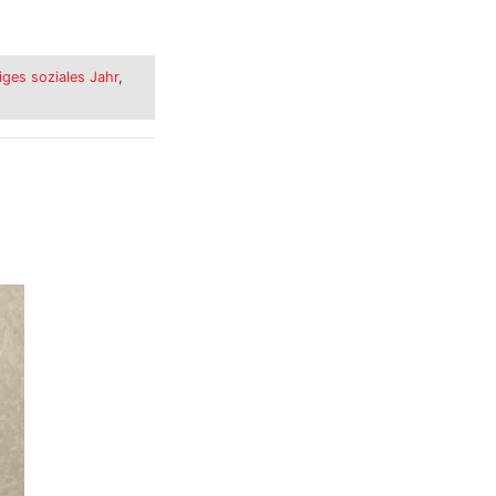
liges soziales Jahr
,