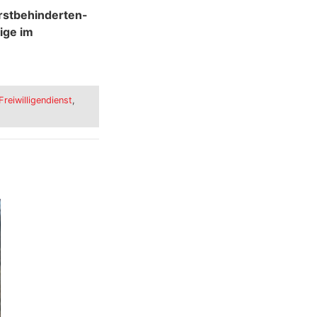
erstbehinderten-
ige im
Freiwilligendienst
,