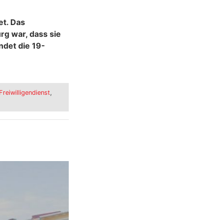
et. Das
rg war, dass sie
ndet die 19-
Freiwilligendienst
,