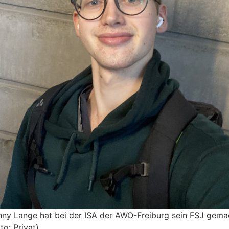
nny Lange hat bei der ISA der AWO-Freiburg sein FSJ gema
to: Privat)